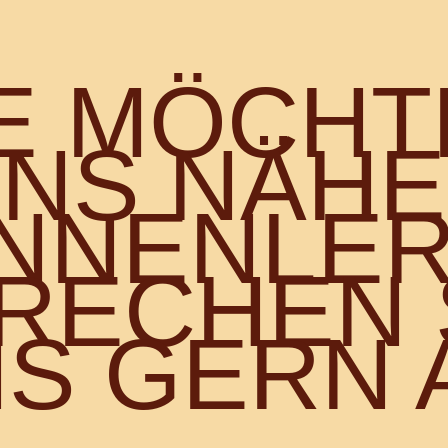
IE MÖCHT
NS NÄH
NNENLE
RECHEN 
S GERN 