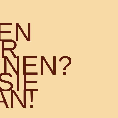
EN
ER
RNEN?
SIE
AN!