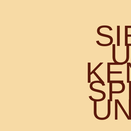
S
U
KE
SP
UN